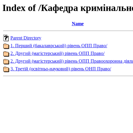
Index of /Кафедра кримінальн
Name
Parent Directory
1. Перший (бакалаврський) рівень ОПП Право/
2. Другий (магістерський) рівень ОПП Право/
2. Другий (магістерський) рівень ОПП Правоохоронна діяль
3. Третій (освітньо-науковий) рівень ОНП Право/